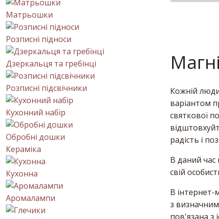
Матрьошки
Розписні підноси
Магн
Дзеркальця та гребінці
Розписні підсвічники
Кожній люди
варіантом п
Кухонний набір
святкової по
відштовхуйте
Обробні дошки
радість і по
Кераміка
В даний час
свій особист
Кухонна
В інтернет-м
Аромалампи
з визначним
пов'язана з 