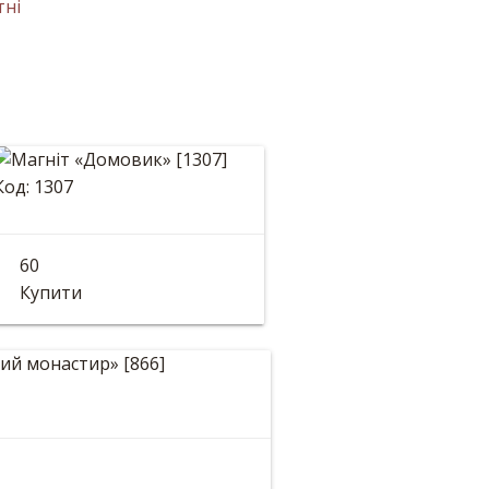
Код: 1307
Магніт «Домовик»
60
Розмір: 9*8см
Купити
йлівський монастир»