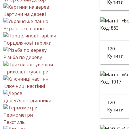
Купити
Картини на дереві
Код: 863
Українське панно
Магніт
Порцелянові тарілки
120
Діаметр: 
Купити
Різьба по дереву
Прикольні сувеніри
Код: 1017
Ключниці настінні
Магніт
Дерев'яні годинники
120
Діаметр: 
Купити
Термометри
Текстиль