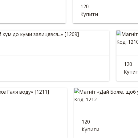
 «Верхи на свині»
Магніт «Дай Бож
120
*7см
Діаметр: 82 мм
Купити
Код: 121
 «Ой кум до куми залицявся...»
Маг
120
82 мм
Діаме
Купи
Код: 1212
 «Несе Галя воду»
Магніт «Дай Бож
120
82 мм
Діаметр: 82 мм
Купити