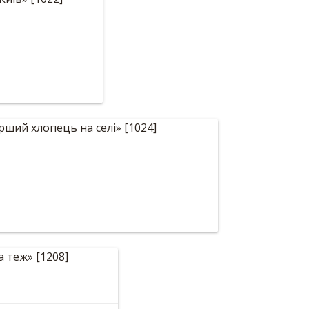
сний «Київ»
 «Перший хлопець на селі»
82 мм