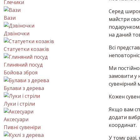
Глечики
Серед широк
Вази
майстри своє
подарунком. 
Дзвіночки
на даний тов
Всі представ
Статуетки козаків
неповторніст
Глиняний посуд
Ми постійно
Бойова зброя
замовити у н
сувенірний 
Булави з дерева
Кожен сувені
Луки і стріли
Якщо вам сп
додати вибр
Аксесуари
координат.
Пивні сувеніри
У тому разі