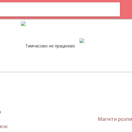
кам
Оплата
Тимчасово не працюємо
0
а
сні