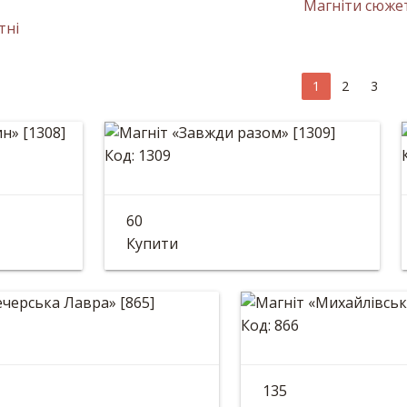
тні
1
2
3
Код: 1309
 «Тин»
Магніт «Завжди разом»
60
*11см
Розмір: 12*12см
Купити
Код: 866
 «Печерська Лавра»
Магніт «Миха
135
*8см
Розмір: 8*8см