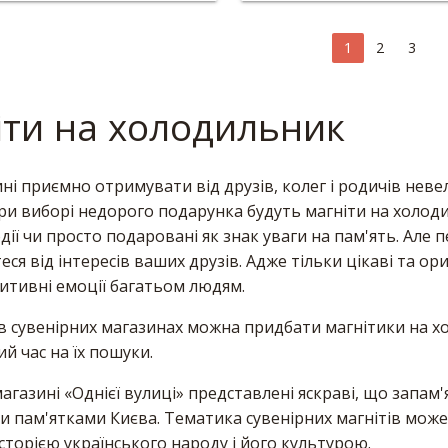
1
2
3
іти на холодильник
ні приємно отримувати від друзів, колег і родичів неве
ри виборі недорого подарунка будуть магніти на холод
дії чи просто подаровані як знак уваги на пам'ять. Але 
ся від інтересів ваших друзів. Адже тільки цікаві та о
зитивні емоції багатьом людям.
 в сувенірних магазинах можна придбати магнітики на х
ий час на їх пошуки.
агазині «Однієї вулиці» представлені яскраві, що запам
и пам'ятками Києва. Тематика сувенірних магнітів може
історією українського народу і його культурою.