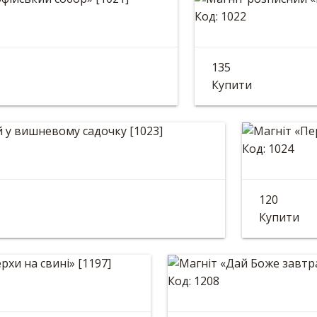
Код: 1022
 «Софійський собор»
Магніт розпи
135
*6см
Розмір: 9*6см
Купити
Код: 1024
 «Ой у вишневому садочку
Магніт
120
82 мм
Діаметр: 
Купити
Код: 1208