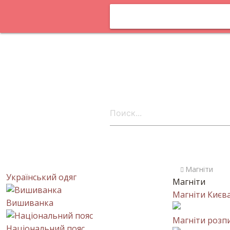
Оплата та
доставка
Статтi
Постачальни
онлайн
Контакти
uk
Магніти
Український одяг
Магніти
Магніти Києв
Вишиванка
Магніти розпи
Національний пояс