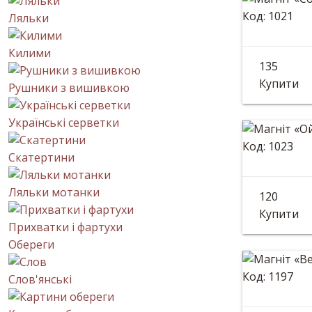
Код: 1021
Ляльки
Магніт
Килими
135
Розмір: 9
Купити
Рушники з вишивкою
Українські серветки
Код: 1023
Скатертини
Магніт
Ляльки мотанки
120
Діаметр: 
Купити
Прихватки і фартухи
Обереги
Код: 1197
Слов'янські