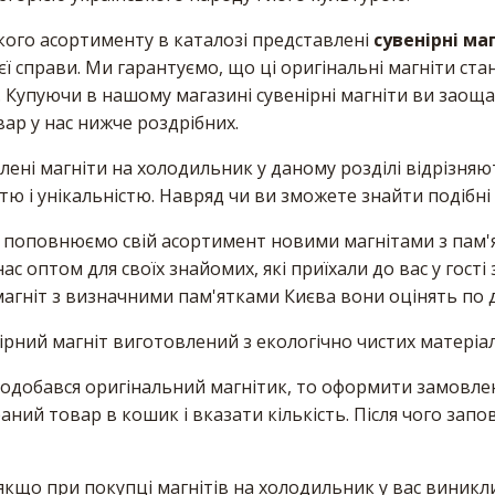
ого асортименту в каталозі представлені
сувенірні ма
ї справи. Ми гарантуємо, що ці оригінальні магніти ста
Купуючи в нашому магазині сувенірні магніти ви заощад
ар у нас нижче роздрібних.
лені магніти на холодильник у даному розділі відрізняю
ю і унікальністю. Навряд чи ви зможете знайти подібні 
 поповнюємо свій асортимент новими магнітами з пам'
ас оптом для своїх знайомих, які приїхали до вас у гості
магніт з визначними пам'ятками Києва вони оцінять по д
рний магніт виготовлений з екологічно чистих матеріалі
одобався оригінальний магнітик, то оформити замовлен
аний товар в кошик і вказати кількість. Після чого зап
, якщо при покупці магнітів на холодильник у вас виник