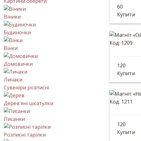
Магніт
Картини обереги
60
Розмір: 9
Купити
Віники
Будиночки
Код: 1209
Вінки
Магніт
Домовички
120
Діаметр: 
Купити
Личаки
Сувеніри розписні
Код: 1211
Дерев'яні шкатулки
Магніт
Писанки
120
Діаметр: 
Купити
Розписні тарілки