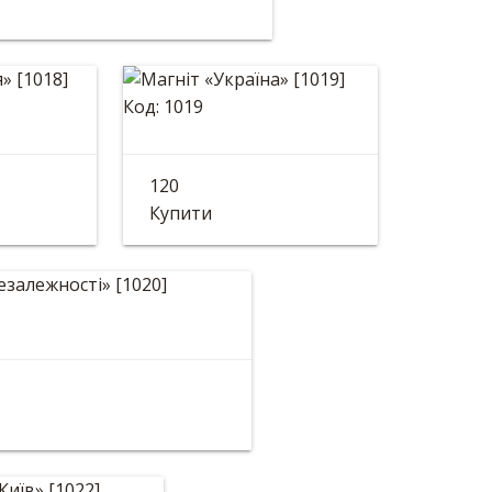
Код: 1019
Ладья»
Магніт «Україна»
120
мм
Діаметр: 82 мм
Купити
дан Незалежності»