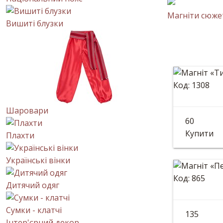
Магніти сюже
Вишиті блузки
Код: 1308
Магніт
Шаровари
60
Розмір: 9
Купити
Плахти
Українські вінки
Код: 865
Дитячий одяг
Магніт
Сумки - клатчі
135
Інтер'єрний декор
Розмір: 8