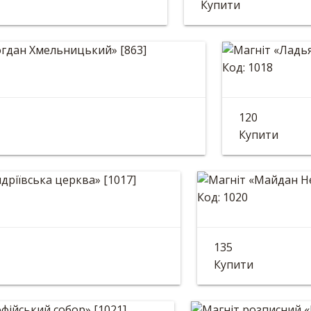
Купити
Код: 1018
 «Богдан Хмельницький»
Магніт «
120
82 мм
Діаметр: 82 
Купити
Код: 1020
 «Андріївська церква»
Магніт «Май
135
82 мм
Розмір: 9*6см
Купити