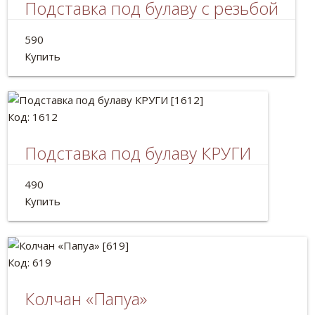
Подставка под булаву с резьбой
Подставка деревянная
590
Длина: 54см
Купить
Код: 1612
Подставка под булаву КРУГИ
Подставка деревянная под булаву
490
Длина:50см
Купить
Код: 619
Колчан «Папуа»