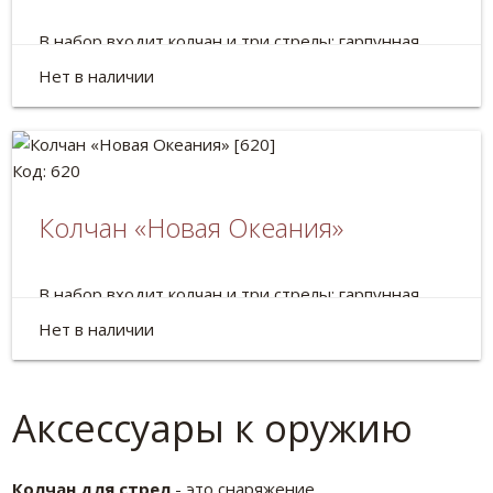
В набор входит колчан и три стрелы: гарпунная,
тупая и боевая.
Нет в наличии
Код: 620
Колчан «Новая Океания»
В набор входит колчан и три стрелы: гарпунная,
тупая и боевая.
Нет в наличии
Аксессуары к оружию
Колчан для стрел
- это снаряжение