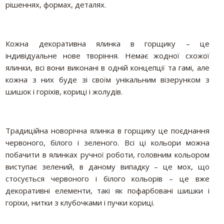
рішеннях, формах, деталях.
Кожна декоративна ялинка в горщику – це
індивідуальне нове творіння. Немає жодної схожої
ялинки, всі вони виконані в одній концепції та гамі, але
кожна з них буде зі своїм унікальним візерунком з
шишок і горіхів, кориці і жолудів.
Традиційна новорічна ялинка в горщику це поєднання
червоного, білого і зеленого. Всі ці кольори можна
побачити в ялинках ручної роботи, головним кольором
виступає зелений, в даному випадку – це мох, що
стосується червоного і білого кольорів – це вже
декоративні елементи, такі як пофарбовані шишки і
горіхи, нитки з клубочками і пучки кориці.