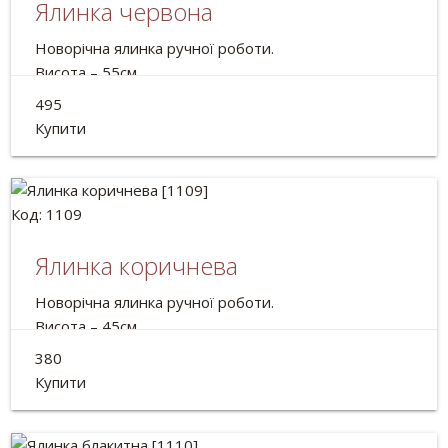
Ялинка червона
Новорічна ялинка ручної роботи.
Висота – 55см
Склад: Кориця, шишки, мох, жолуді, лісові горіхи,
495
волоські горіхи, декоративні елементи, горщик.
Купити
Код: 1109
Ялинка коричнева
Новорічна ялинка ручної роботи.
Висота – 45см
Склад: мох, кориця, мотузка, шишки, горіхи, вільха,
380
жолуді, декоративні матеріали.
Купити