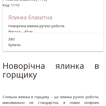
Код: 1110
Ялинка блакитна
Новорічна ялинка ручної роботи.
Висота – 45см
Склад:
кориця, шишки, мох, жолуді, лісові горіхи,
380
волоські горіхи, декоративні елементи, горщик.
Купити
Новорічна ялинка в
горщику
Стильна ялинка в горщику – це ялинка ручної роботи,
максимально не стандартна, в нових колірних