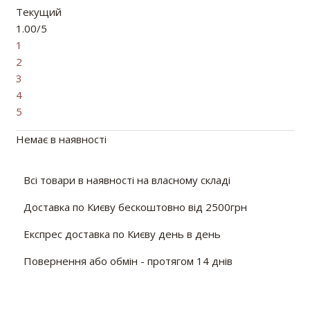
Текущий
1.00/5
1
2
3
4
5
Немає в наявності
Всі товари в наявності на власному складі
Доставка по Києву бескоштовно від 2500грн
Експрес доставка по Києву день в день
Повернення або обмін - протягом 14 днів