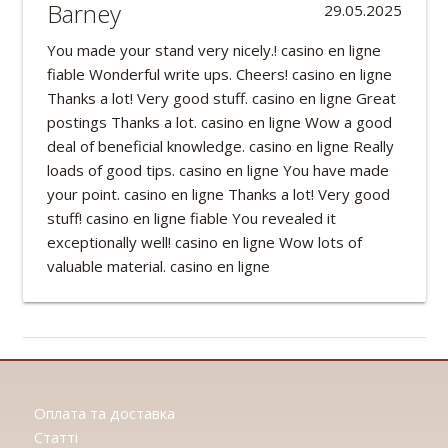
Barney
29.05.2025
You made your stand very nicely.! casino en ligne
fiable Wonderful write ups. Cheers! casino en ligne
Thanks a lot! Very good stuff. casino en ligne Great
postings Thanks a lot. casino en ligne Wow a good
deal of beneficial knowledge. casino en ligne Really
loads of good tips. casino en ligne You have made
your point. casino en ligne Thanks a lot! Very good
stuff! casino en ligne fiable You revealed it
exceptionally well! casino en ligne Wow lots of
valuable material. casino en ligne
Оплата та доставка
Статтi