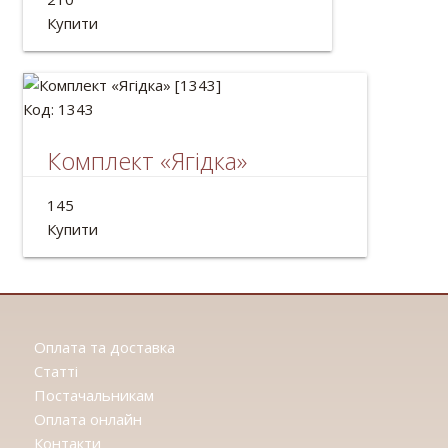
Довжина: 2м
Купити
Код: 1343
Комплект «Ягідка»
Український комплект: намисто і браслет.
145
Матеріал: дерево.
Купити
Оплата та доставка
Статтi
Постачальникам
Оплата онлайн
Контакти