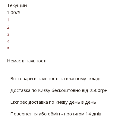
Текущий
1.00/5
1
2
3
4
5
Немає в наявності
Всі товари в наявності на власному складі
Доставка по Києву бескоштовно від 2500грн
Експрес доставка по Києву день в день
Повернення або обмін - протягом 14 днів