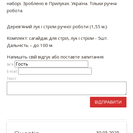
наборі. Зроблено в Прилуках. Україна. Тільки ручна
робота.
Дерев'яний лук і стріли ручної роботи (1,55 м.).
Комплект: сагайдак для стріл, лук і стріли - 5шт.
Дальність – до 100 м.
Напишіть свій відгук або поставте запитання:
Iм'я
E-mail
Текст
ВІДПРАВИТИ
30.05.2025