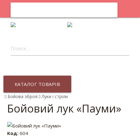
0
uk
КАТАЛОГ ТОВАРІВ
Бойова зброя
Луки і стріли
Бойовий лук «Пауми»
Код:
604