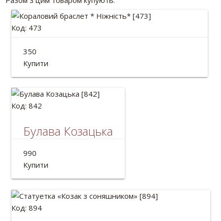
Разом з цим товаром купують:
Код: 473
Кораловий браслет * Ніжність*
350
Купити
Код: 842
Булава Козацька
Дерев'яна булава
990
Довжина:50см
Купити
Код: 894