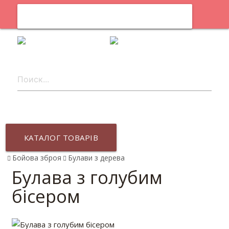
0
uk
КАТАЛОГ ТОВАРІВ
Бойова зброя
Булави з дерева
Булава з голубим
бісером