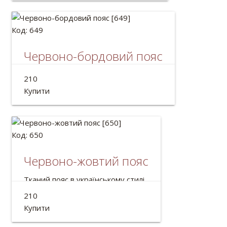
Код: 649
Червоно-бордовий пояс
Український пояс крайка.
210
Довжина: 2м
Купити
Код: 650
Червоно-жовтий пояс
Тканий пояс в українському стилі.
210
Довжина: 2м
Купити