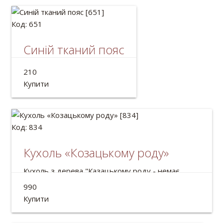
Код: 651
Синій тканий пояс
Український пояс крайка.
210
Довжина: 2м
Купити
Код: 834
Кухоль «Козацькому роду»
Кухоль з дерева "Казацькому роду - немає
переводу"
990
Об'єм: 500мл
Купити