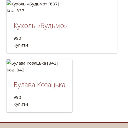
Код: 837
Кухоль «Будьмо»
Кухоль для пива 0.5 л. з дерева ручної роботи.
990
Об'єм: 500мл
Купити
Код: 842
Булава Козацька
Дерев'яна булава
990
Довжина:50см
Купити