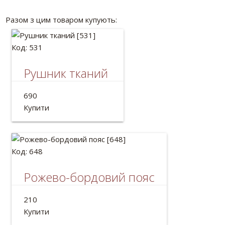
Разом з цим товаром купують:
Код: 531
Рушник тканий
Рушник тканий льняной
690
Довжина: 2м
Купити
Код: 648
Рожево-бордовий пояс
Український пояс для шароварів.
210
Довжина: 2м
Купити