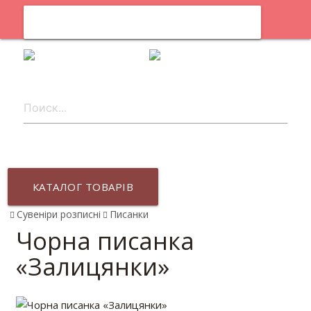
0
uk
КАТАЛОГ ТОВАРІВ
Сувеніри розписні
Писанки
Чорна писанка
«Залицянки»