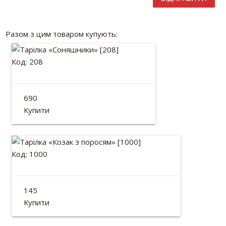
Разом з цим товаром купують:
Код: 208
Тарілка «Соняшники»
690
Діаметр: 25см
Купити
Код: 1000
Тарілка «Козак з поросям»
145
Діаметр: 13см
Купити