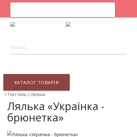
0
uk
КАТАЛОГ ТОВАРІВ
Текстиль
Ляльки
Лялька «Українка -
брюнетка»