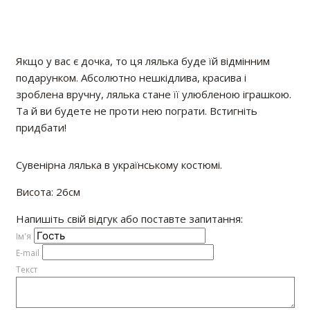
Якщо у вас є дочка, то ця лялька буде їй відмінним
подарунком. Абсолютно нешкідлива, красива і
зроблена вручну, лялька стане її улюбленою іграшкою.
Та й ви будете не проти нею пограти. Встигніть
придбати!
Сувенірна лялька в українському костюмі.
Висота: 26см
Напишіть свій відгук або поставте запитання:
Iм'я
E-mail
Текст