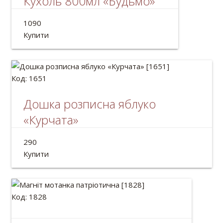
Кухоль 800мл «Будьмо»
Кухоль пивний з дерева ручної роботи.
1090
Об'єм: 800мл
Купити
Код: 1651
Дошка розписна яблуко
«Курчата»
Розписна Дошка обробна ручної роботи.
290
Розмір: 21*16см
Купити
Код: 1828
Магніт мотанка патріотична