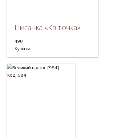
Писанка «Квіточка»
Українська писанка ручної роботи.
490
Розмір: 13*7см
Купити
Код: 984