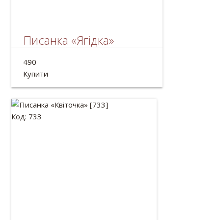
Писанка «Ягідка»
Розписне яйце дерев'яне - писанка.
490
Розмір: 13*7см
Купити
Код: 733