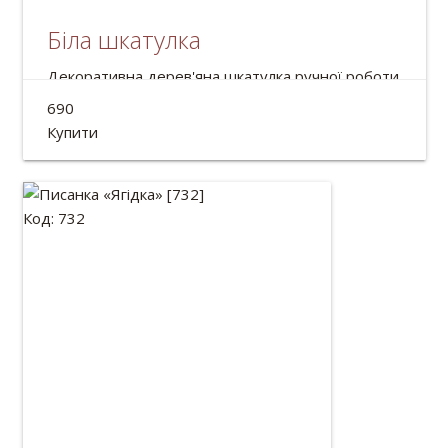
Біла шкатулка
Декоративна дерев'яна шкатулка ручної роботи.
Діаметр:13см
690
Купити
Код: 732