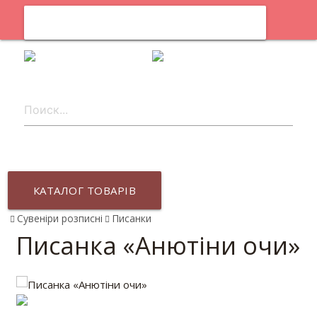
0
uk
КАТАЛОГ ТОВАРІВ
Сувеніри розписні
Писанки
Писанка «Анютіни очи»