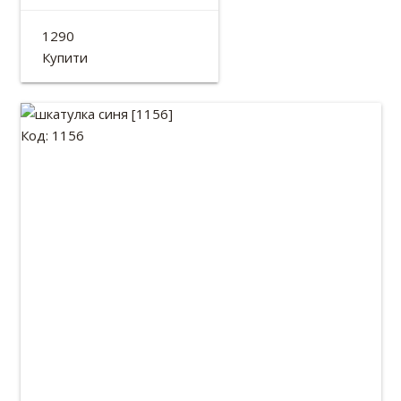
Великий піднос
1290
Розмір: 39*26см
Купити
Код: 1156