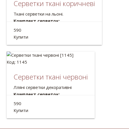
Серветки ткані коричневі
Ткані серветки на льоні.
Комплект серветок:
Велика(1шт): 70*30см
590
Маленька(6шт): 32*24см
Купити
Код: 1145
Серветки ткані червоні
Лляні серветки декоративні
Комплект серветок:
Велика(1шт): 70*30см
590
Маленька(6шт): 32*24см
Купити