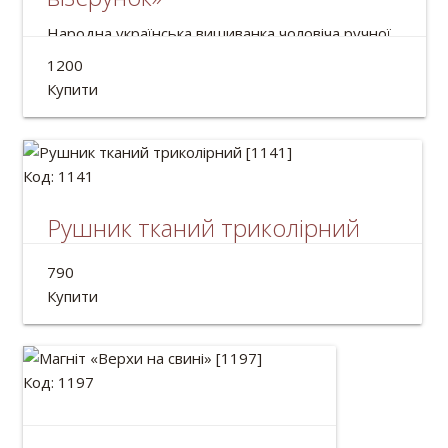
Народна українська вишиванка чоловіча ручної
роботи.
1200
Тканина: льон
Купити
Код: 1141
Рушник тканий триколірний
Український триколірний тканий лляний рушник.
790
Довжина: 2м
Купити
Код: 1197
Магніт «Верхи на свині»