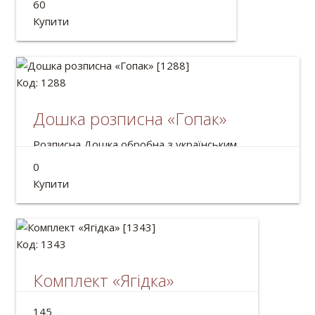
60
Розмір: 9*7см
Купити
Код: 1288
Дошка розписна «Гопак»
Розписна Дошка обробна з українським
сюжетом.
0
Розмір: 37*21см
Купити
Код: 1343
Комплект «Ягідка»
Український комплект: намисто і браслет.
145