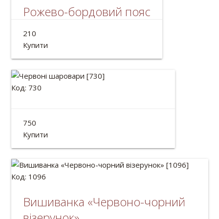
Рожево-бордовий пояс
Український пояс для шароварів.
210
Довжина: 2м
Купити
Код: 730
Червоні шаровари
750
Червоні шаровари - українські козацькі.
Купити
Код: 1096
Вишиванка «Червоно-чорний
візерунок»