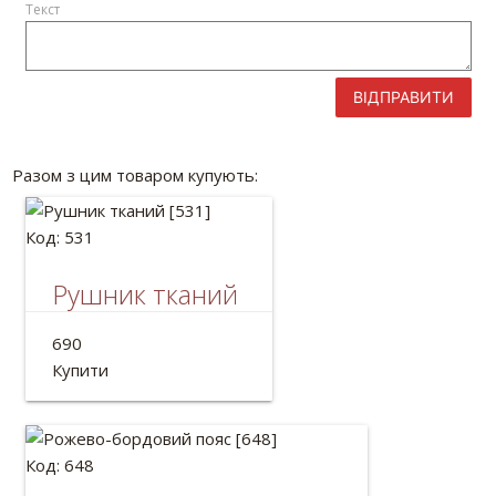
Текст
ВІДПРАВИТИ
Разом з цим товаром купують:
Код: 531
Рушник тканий
Рушник тканий льняной
690
Довжина: 2м
Купити
Код: 648