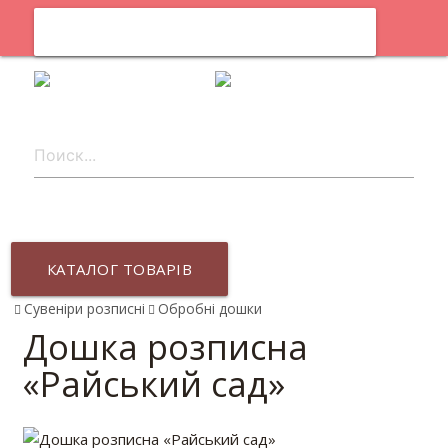
0
uk
КАТАЛОГ ТОВАРІВ
Сувеніри розписні
Обробні дошки
Дошка розписна
«Райський сад»