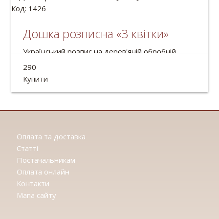
Код: 1426
Дошка розписна «3 квітки»
Український розпис на дерев'яній обробній
дошці.
290
Розмір: 21*16см
Купити
Оплата та доставка
Статтi
Постачальникам
Оплата онлайн
Контакти
Мапа сайту