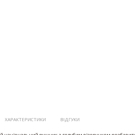
ХАРАКТЕРИСТИКИ
ВІДГУКИ