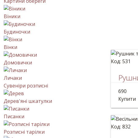
Картини обереги
Віники
Будиночки
Вінки
Код: 531
Домовички
Рушн
Личаки
Сувеніри розписні
Рушник
690
Довжин
Купити
Дерев'яні шкатулки
Писанки
Код: 832
Розписні тарілки