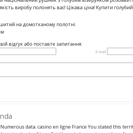
й національний рушник з голубим візерунком розбавить 
якість виробу полонять вас! Цікава ціна! Купити голубий
шитий на домотканому полотні.
2м
вій відгук або поставте запитання:
E-mail
unda
Numerous data. casino en ligne France You stated this terrific