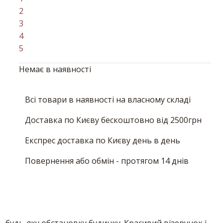
2
3
4
5
Немає в наявності
Всі товари в наявності на власному складі
Доставка по Києву бескоштовно від 2500грн
Експрес доставка по Києву день в день
Повернення або обмін - протягом 14 днів