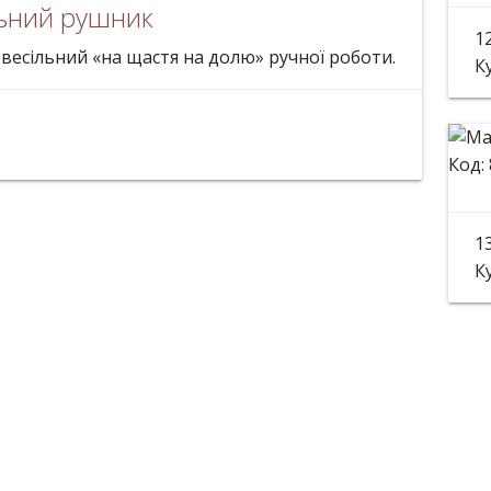
ьний рушник
М
1
весільний «на щастя на долю» ручної роботи.
Д
К
й рушник
а: 2м
Код:
М
1
Р
К