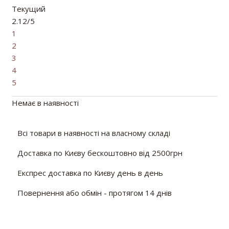
Текущий
2.12/5
1
2
3
4
5
Немає в наявності
Всі товари в наявності на власному складі
Доставка по Києву бескоштовно від 2500грн
Експрес доставка по Києву день в день
Повернення або обмін - протягом 14 днів