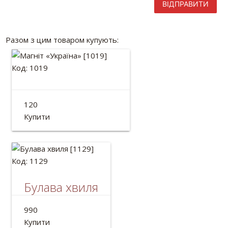
ВІДПРАВИТИ
Разом з цим товаром купують:
Код: 1019
Магніт «Україна»
120
Діаметр: 82 мм
Купити
Код: 1129
Булава хвиля
Дерев'яна Булава
990
Довжина:48 см
Купити