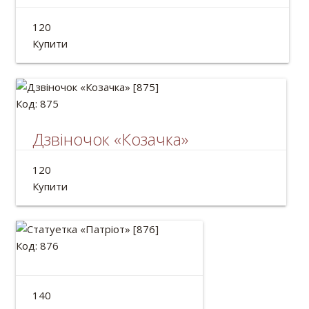
Магніт «Богдан Хмельницький»
120
Діаметр: 82 мм
Купити
Код: 875
Дзвіночок «Козачка»
Статуетка дзвіночок керамічний ручної роботи.
120
Висота: 13см
Купити
Код: 876
Статуетка «Патріот»
140
Висота: 10см