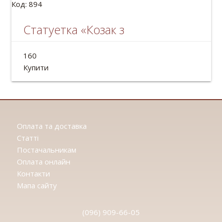
Код: 894
Статуетка «Козак з
соняшником»
160
Висота: 13см
Купити
Оплата та доставка
Статтi
Постачальникам
Оплата онлайн
Контакти
Мапа сайту
(096) 909-66-05