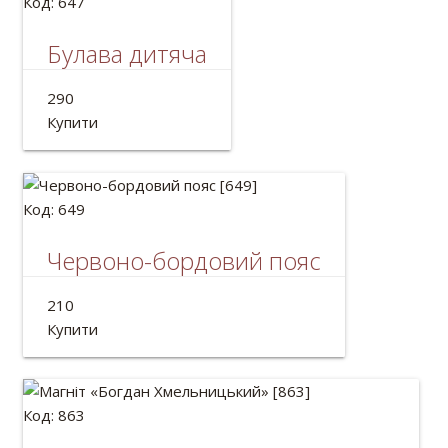
Код: 647
Булава дитяча
Дерев'яна булава
290
Довжина:33см
Купити
Код: 649
Червоно-бордовий пояс
Український пояс крайка.
210
Довжина: 2м
Купити
Код: 863