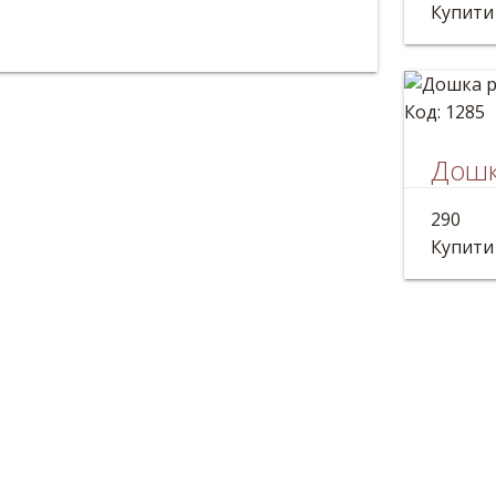
ка дзвіночок керамічний ручної роботи.
Розмір:
Купити
 13см
Код: 1285
Дошк
Дошка 
290
Розмір:
Купити