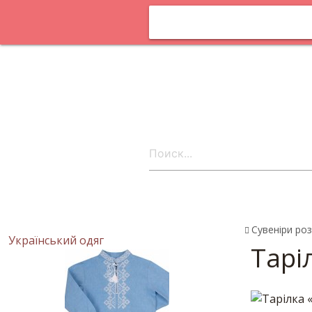
Оплата та
доставка
Статтi
Постачальни
онлайн
Контакти
uk
Сувеніри роз
Український одяг
Тарі