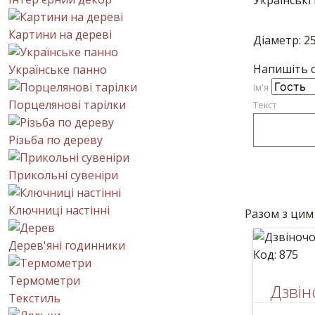
Українські
Картини на дереві
Діаметр: 2
Напишіть с
Українське панно
Iм'я
Порцелянові тарілки
Текст
Різьба по дереву
Прикольні сувеніри
Ключниці настінні
Разом з цим
Дерев'яні годинники
Код: 875
Термометри
Дзвін
Текстиль