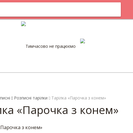
кам
Оплата
Тимчасово не працюємо
0
писні
Розписні тарілки
Тарілка «Парочка з конем»
лка «Парочка з конем»