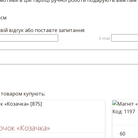
 мотиви в цій тарілці ручної роботи подарують вам пам'я
5см
вій відгук або поставте запитання:
E-mail
 товаром купують:
Код: 1197
очок «Козачка»
Магні
60