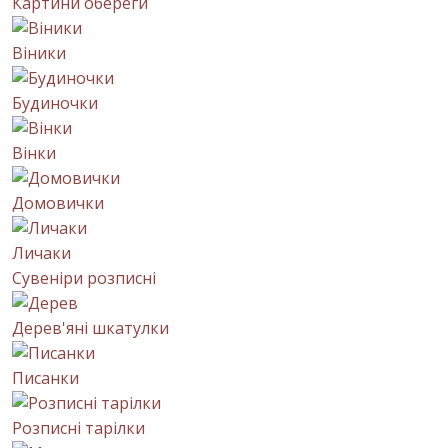
Картини обереги
Віники
Будиночки
Вінки
Домовички
Личаки
Сувеніри розписні
Дерев'яні шкатулки
Писанки
Розписні тарілки