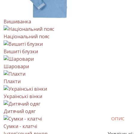
Вишиванка
Національний пояс
Вишиті блузки
Шаровари
Плахти
Українські вінки
Дитячий одяг
ОПИС
Сумки - клатчі
Інтер'єрний декор