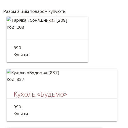
Разом з цим товаром купують:
Код: 208
Тарілка «Соняшники»
690
Діаметр: 25см
Купити
Код: 837
Кухоль «Будьмо»
Кухоль для пива 0.5 л. з дерева ручної роботи.
990
Об'єм: 500мл
Купити