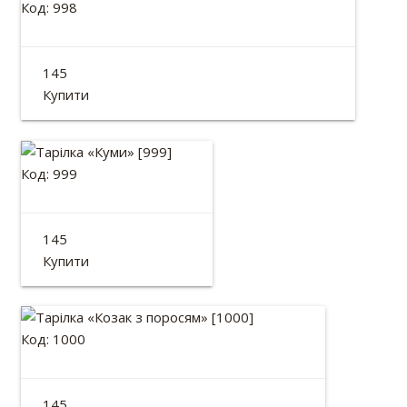
Код: 998
Тарілка «Парочка з поросям»
145
Діаметр: 13см
Купити
Код: 999
Тарілка «Куми»
145
Діаметр: 13см
Купити
Код: 1000
Тарілка «Козак з поросям»
145