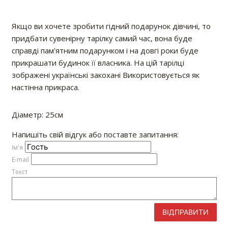
Якщо ви хочете зробити гідний подарунок дівчині, то
придбати сувенірну тарілку самий час, вона буде
справді пам'ятним подарунком і на довгі роки буде
прикрашати будинок її власника. На цій тарілці
зображені українські закохані Використовується як
настінна прикраса.
Діаметр: 25см
Напишіть свій відгук або поставте запитання:
Iм'я
E-mail
Текст
ВІДПРАВИТИ