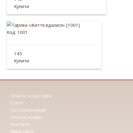
Діаметр: 13см
Купити
Код: 1001
Тарілка «Життя вдалася»
145
Діаметр: 13см
Купити
Оплата та доставка
Статтi
Постачальникам
Оплата онлайн
Контакти
Мапа сайту