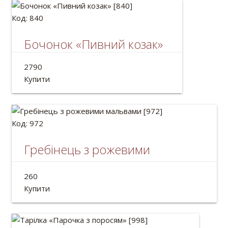
Код: 840
Бочонок «Пивний козак»
Дерев'яний бочонок для пива з краном.
2790
Об'єм: 2л
Купити
Код: 972
Гребінець з рожевими
мальвами
260
Довжина: 18см
Купити