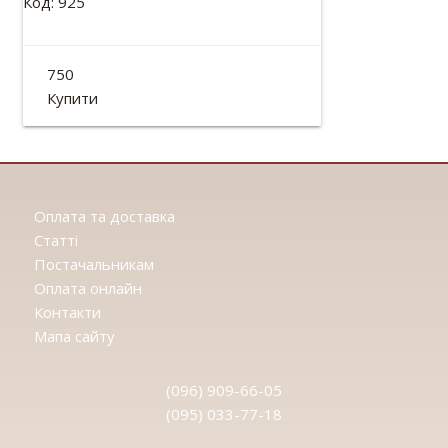
Код: 925
Сині шаровари
750
Сині шаровари українські козацькі.
Купити
Оплата та доставка
Статтi
Постачальникам
Оплата онлайн
Контакти
Мапа сайту
(096) 909-66-05
(095) 033-77-18