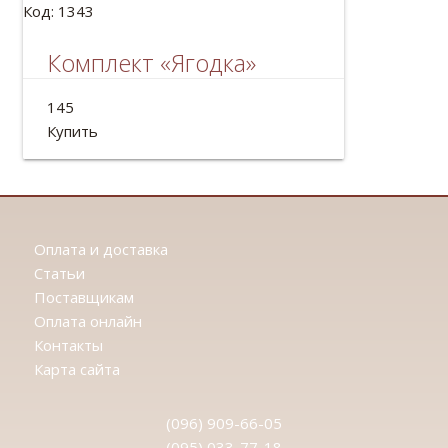
Код: 1343
Комплект «Ягодка»
Украинский комплект: бусы и браслет.
145
Материал: дерево.
Купить
Оплата и доставка
Статьи
Поставщикам
Оплата онлайн
Контакты
Карта сайта
(096) 909-66-05
(095) 033-77-18