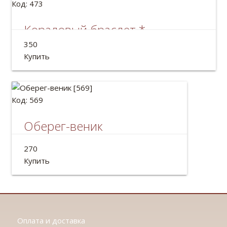
Код: 473
Кораловый браслет *
Нежность*
350
Купить
Код: 569
Оберег-веник
Украинский традиционный оберег веник
270
Размер: 32*29см
Купить
Оплата и доставка