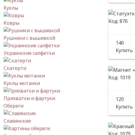
Куклы
Код: 876
Ковры
Стату
Рушники с вышивкой
140
Высота:
Купить
Украинские салфетки
Скатерти
Код: 1019
Куклы мотанки
Магни
Прихватки и фартуки
120
Диаметр
Обереги
Купить
Славянские
Код: 1079