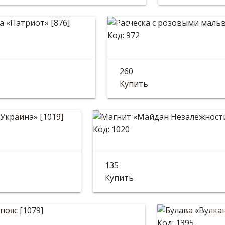
Код: 972
этка «Патриот»
Расческа с розов
260
 10см
Длина: 18см
Купить
Код: 1020
т «Украина»
Магнит «Майдан Нез
135
: 82 мм
Размер: 9*6см
Купить
Код: 1395