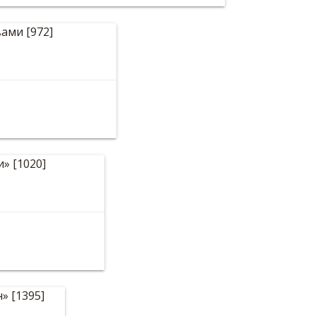
ыми мальвами
алежности»