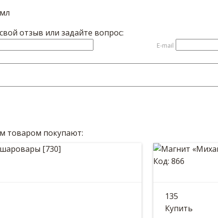
0мл
вой отзыв или задайте вопрос:
E-mail
им товаром покупают:
Код: 866
ные шаровары
Магнит «
135
 шаровары украинские казацкие.
Размер: 8*8с
Купить