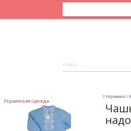
Оплата и
доставка
Статьи
Поставщика
онлайн
Контакты
ru
Керамика
К
Украинская одежда
Чашк
надо