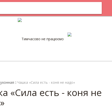
м
Оплата
Тимчасово не працюємо
0
ухонная
Чашка «Сила есть - коня не надо»
а «Сила есть - коня не
»