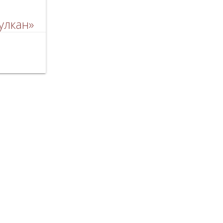
улкан»
янная