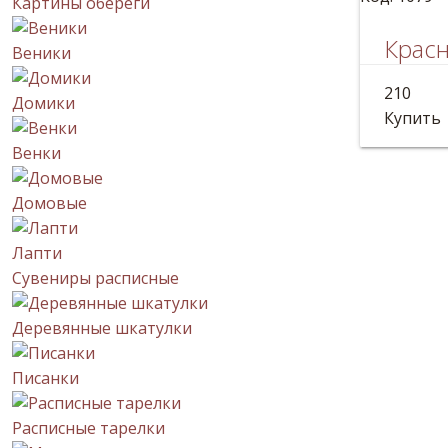
Картины обереги
Крас
Веники
Украинс
210
Домики
Длина: 
Купить
Венки
Домовые
Лапти
Сувениры расписные
Деревянные шкатулки
Писанки
Расписные тарелки