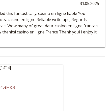
31.05.2025
d this fantastically. casino en ligne fiable You
cts. casino en ligne Reliable write ups, Regards!
cais Wow many of great data. casino en ligne francais
thanks! casino en ligne France Thank you! I enjoy it.
санка
дереве - славянская писанка.