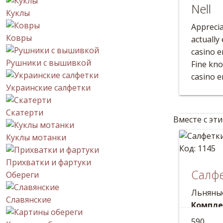
Nell
Куклы
Apprecia
Ковры
actually
casino e
Рушники с вышивкой
Fine kno
casino e
Украинские салфетки
Скатерти
Вместе с эт
Куклы мотанки
Код: 1145
Прихватки и фартуки
Салфе
Обереги
Льняны
Славянские
Компле
Большая
590