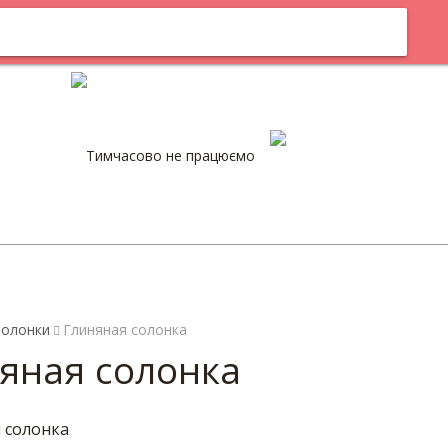
м
Оплата
Тимчасово не працюємо
0
Солонки
Глиняная солонка
яная солонка