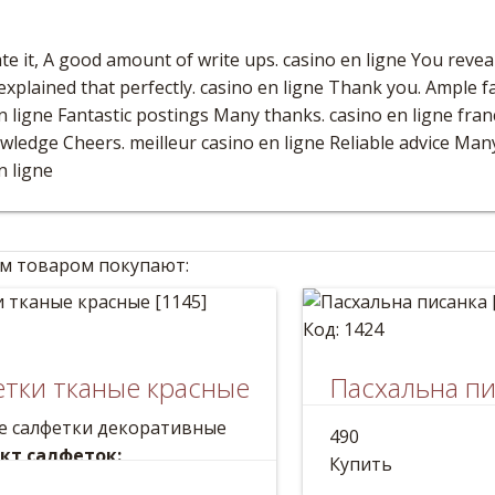
te it, A good amount of write ups. casino en ligne You reveale
 explained that perfectly. casino en ligne Thank you. Ample fa
n ligne Fantastic postings Many thanks. casino en ligne fran
wledge Cheers. meilleur casino en ligne Reliable advice Many 
n ligne
им товаром покупают:
Код: 1424
тки тканые красные
Пасхальна пи
е салфетки декоративные
Расписное яйцо на 
490
кт салфеток:
Размер: 13*7см
Купить
(1шт): 70*30см