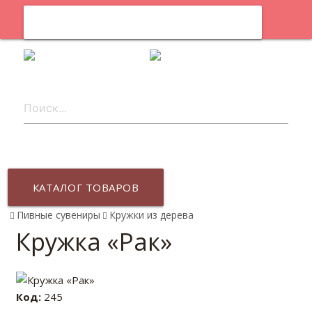
0
ru
КАТАЛОГ ТОВАРОВ
Пивные сувениры
Кружки из дерева
Кружка «Рак»
Код:
245