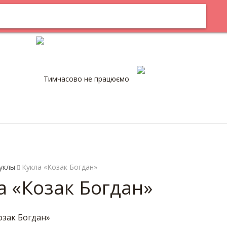
м
Оплата
Тимчасово не працюємо
0
уклы
Кукла «Козак Богдан»
а «Козак Богдан»