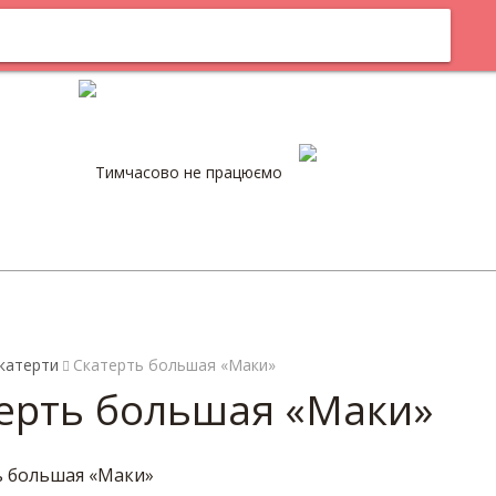
м
Оплата
Тимчасово не працюємо
0
катерти
Скатерть большая «Маки»
ерть большая «Маки»