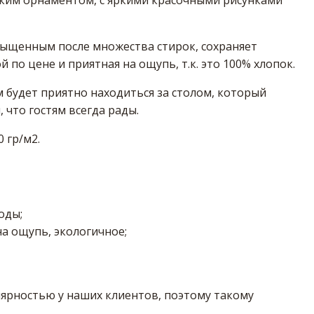
ским орнаментом, с яркими красочными рисунками
сыщенным после множества стирок, сохраняет
й по цене и приятная на ощупь, т.к. это 100% хлопок.
м будет приятно находиться за столом, который
 что гостям всегда рады.
 гр/м2.
оды;
на ощупь, экологичное;
ярностью у наших клиентов, поэтому такому