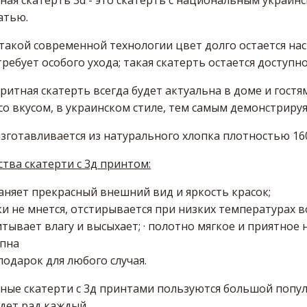
ая скатерть 3d - это скатерть с национальным украин
атью.
такой современной технологии цвет долго остается на
требует особого ухода; такая скатерть остается доступно
ритная скатерть всегда будет актуальна в доме и гостя
о вкусом, в украинском стиле, тем самым демонстрируя,
зготавливается из натурального хлопка плотностью 160
ва скатерти с 3д принтом:
аняет прекрасный внешний вид и яркость красок;
и не мнется, отстирывается при низких температурах в
тывает влагу и высыхает; · полотно мягкое и приятное 
упна
одарок для любого случая.
ные скатерти с 3д принтами пользуются большой попул
дет рад каждый.