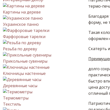
Патриотичн
термо-печ
Картины на дереве
Благодаря 
форму, не 
Украинское панно
Такая коло
Фарфоровые тарелки
оформлен с
Скатерть и
Резьба по дереву
Преимущест
Прикольные сувениры
долго сохр
Ключницы настенные
практическ
быстро впи
Деревянные часы
цена дост
отличный п
Термометры
Патриотич
Текстиль
подарку бу