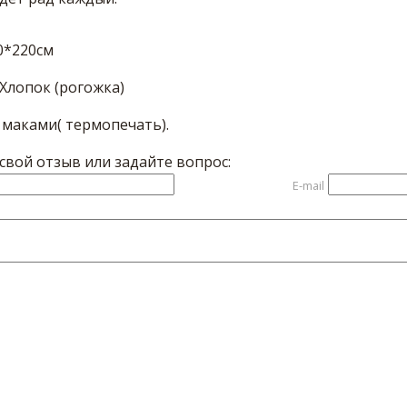
0*220см
Хлопок (рогожка)
 маками( термопечать).
вой отзыв или задайте вопрос:
E-mail