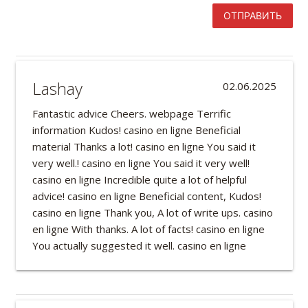
ОТПРАВИТЬ
Lashay
02.06.2025
Fantastic advice Cheers. webpage Terrific
information Kudos! casino en ligne Beneficial
material Thanks a lot! casino en ligne You said it
very well.! casino en ligne You said it very well!
casino en ligne Incredible quite a lot of helpful
advice! casino en ligne Beneficial content, Kudos!
casino en ligne Thank you, A lot of write ups. casino
en ligne With thanks. A lot of facts! casino en ligne
You actually suggested it well. casino en ligne