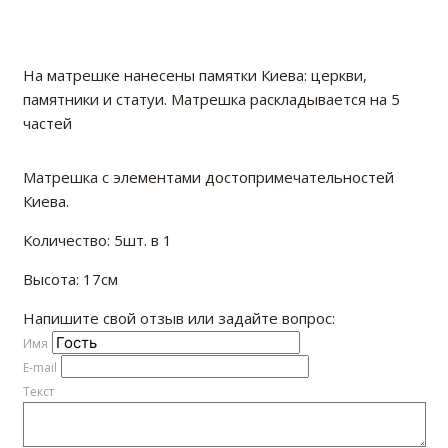
На матрешке нанесены памятки Киева: церкви,
памятники и статуи. Матрешка раскладывается на 5
частей
Матрешка с элементами достопримечательностей
Киева.
Количество: 5шт. в 1
Высота: 17см
Напишите свой отзыв или задайте вопрос:
Имя
E-mail
Текст