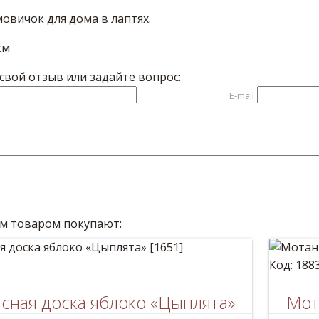
овичок для дома в лаптях.
см
вой отзыв или задайте вопрос:
E-mail
им товаром покупают:
Код: 188
сная доска яблоко «Цыплята»
Мот