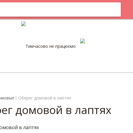
м
Оплата
Тимчасово не працюємо
0
омовые
Оберег домовой в лаптях
ег домовой в лаптях