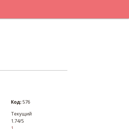
Код:
576
Текущий
1.74/5
1