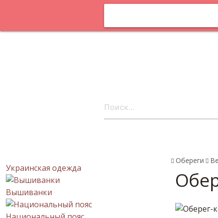
Оплата и
доставка
Статьи
Поставщика
онлайн
Контакты
ru
Обереги
В
Украинская одежда
Обер
Вышиванки
Национальный пояс