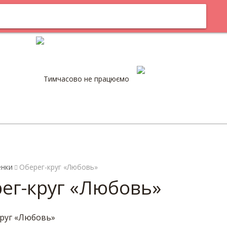
м
Оплата
Тимчасово не працюємо
0
енки
Оберег-круг «Любовь»
ег-круг «Любовь»