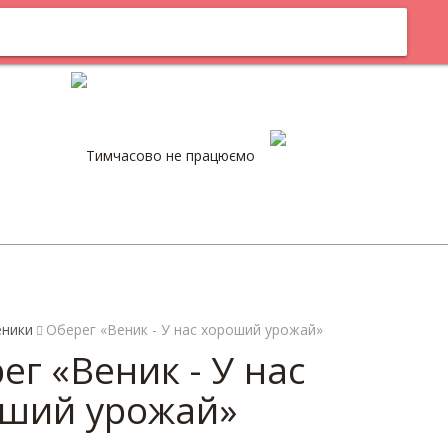
м
Оплата
Тимчасово не працюємо
0
еники
Оберег «Веник - У нас хороший урожай»
ег «Веник - У нас
ший урожай»