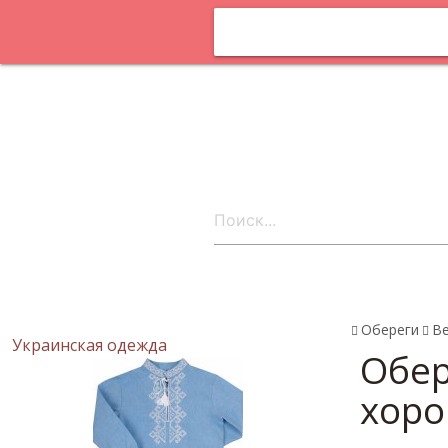
Оплата и
доставка
Статьи
Поставщика
онлайн
Контакты
ru
Обереги
В
Украинская одежда
Обер
хоро