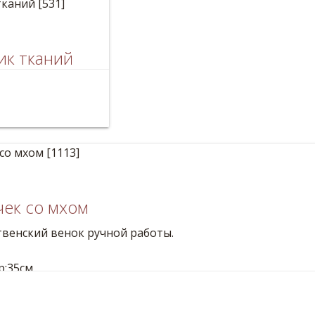
ик тканий
 тканый льняной
2м
ек со мхом
венский венок ручной работы.
р:35см
Мох, шишки, желуди, мешковина, корица, декоративны