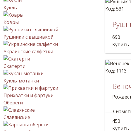
Куклы
Код: 531
Ковры
Рушн
Рушник
Рушники с вышивкой
690
Длина: 
Купить
Украинские салфетки
Скатерти
Код: 1113
Куклы мотанки
Веноч
Прихватки и фартуки
Рождест
Обереги
Диамет
Славянские
450
Состав:
Купить