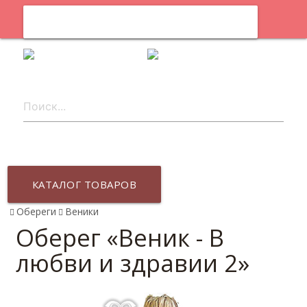
0
ru
КАТАЛОГ ТОВАРОВ
Обереги
Веники
Оберег «Веник - В
любви и здравии 2»