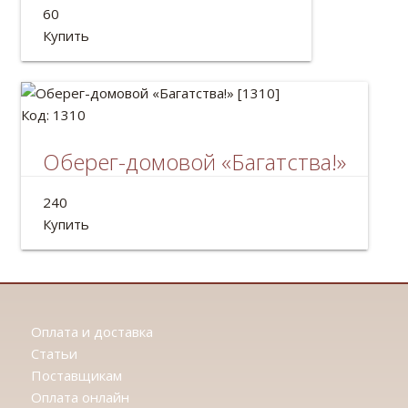
60
Размер: 12*12см
Купить
Код: 1310
Оберег-домовой «Багатства!»
Оберег домовой для дома.
240
Высота: 22см
Купить
Оплата и доставка
Статьи
Поставщикам
Оплата онлайн