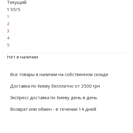
Текущий
1.55/5
1
2
3
4
5
Нет в наличии
Все товары в наличии на собственном складе
Доставка по Киеву бесплатно от 2500 грн
Экспресс доставка по Киеву день в день
Возврат или обмен - в течении 14 дней