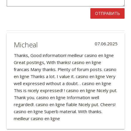
ОТПРАВИТЬ
Micheal
07.06.2025
Thanks, Good information! meilleur casino en ligne
Great postings, With thanks! casino en ligne
francais Many thanks. Plenty of forum posts. casino
en ligne Thanks a lot. I value it. casino en ligne Very
well expressed without a doubt. . casino en ligne
This is nicely expressed! ! casino en ligne Nicely put.
Thank you. casino en ligne Information well
regarded!. casino en ligne fiable Nicely put. Cheers!
casino en ligne Superb material. With thanks.
meilleur casino en ligne