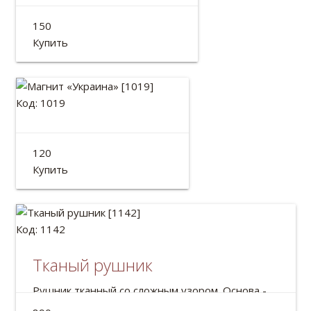
Браслет *Лесенка*
150
Купить
Код: 1019
Магнит «Украина»
120
Диаметр: 82 мм
Купить
Код: 1142
Тканый рушник
Рушник тканный со сложным узором. Основа -
лён.