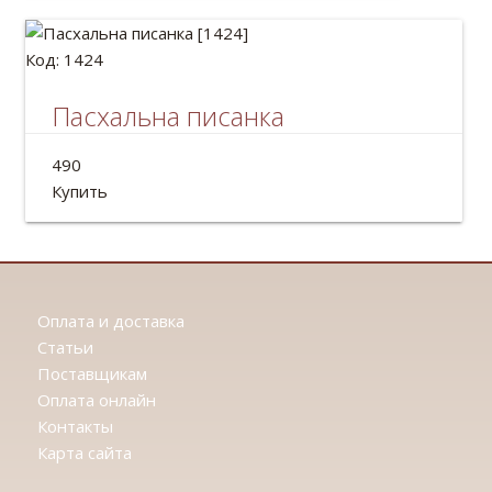
Код: 1424
Пасхальна писанка
Расписное яйцо на дереве - славянская писанка.
490
Размер: 13*7см
Купить
Оплата и доставка
Статьи
Поставщикам
Оплата онлайн
Контакты
Карта сайта