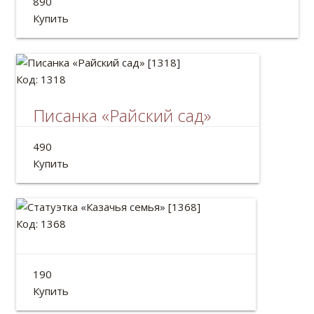
890
Длина: 2м
Купить
Код: 1318
Писанка «Райский сад»
Украинская писанка на деревянном яйце.
490
Размер: 13*7см
Купить
Код: 1368
Статуэтка «Казачья семья»
190
Высота: 10см
Купить