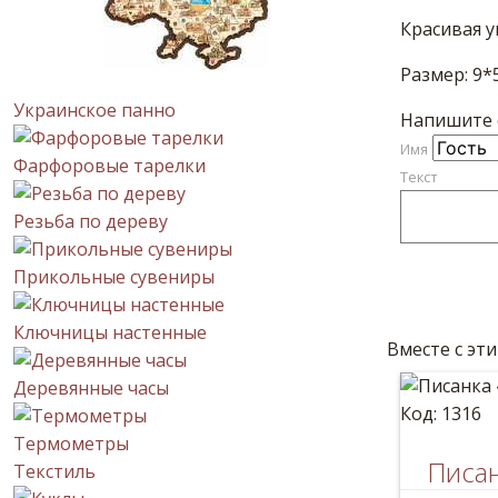
Красивая у
Размер: 9*
Украинское панно
Напишите с
Имя
Фарфоровые тарелки
Текст
Резьба по дереву
Прикольные сувениры
Ключницы настенные
Вместе с эт
Деревянные часы
Код: 1316
Термометры
Писан
Текстиль