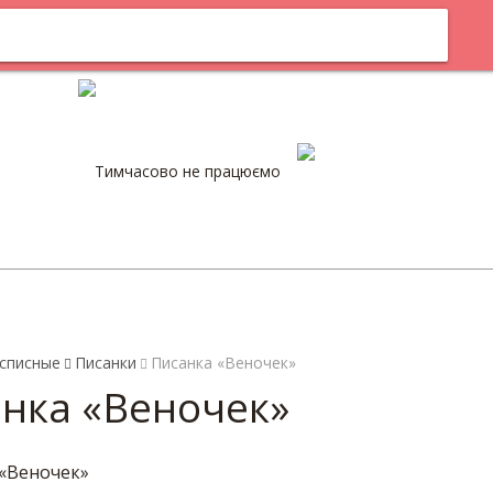
м
Оплата
Тимчасово не працюємо
0
списные
Писанки
Писанка «Веночек»
нка «Веночек»