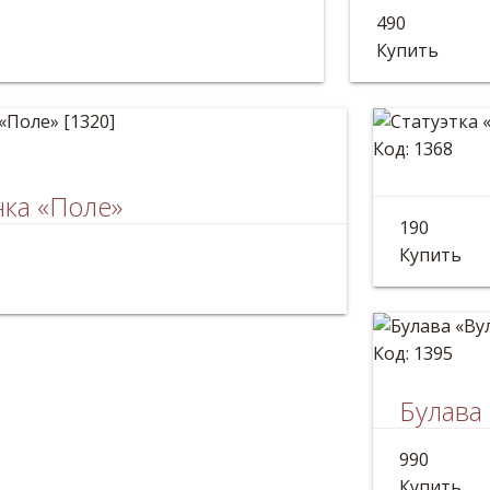
ое яйцо на дереве ручной работы.
Украинская п
490
 13*7см
Размер: 13*7
Купить
Код: 1368
ка «Поле»
Статуэт
190
ревянное расписное - ручная работа.
Высота: 1
Купить
 13*7см
Код: 1395
Булава
Булава де
990
Длина:50с
Купить