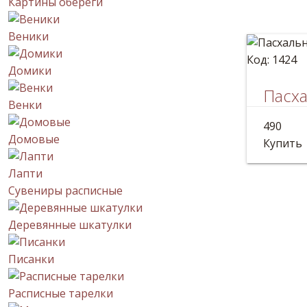
Картины обереги
Веники
Код: 1424
Домики
Пасха
Венки
Расписн
490
Размер:
Домовые
Купить
Лапти
Сувениры расписные
Деревянные шкатулки
Писанки
Расписные тарелки