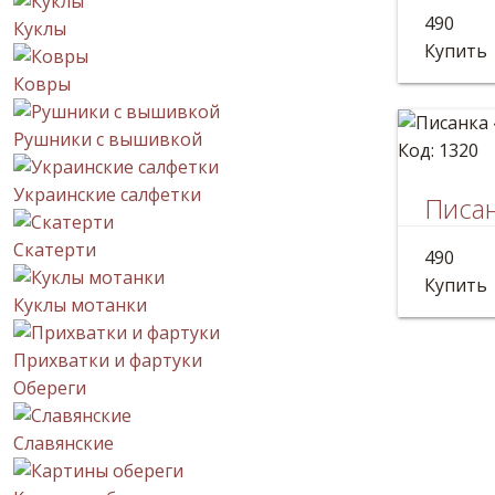
Расписн
490
Куклы
Размер:
Купить
Ковры
Рушники с вышивкой
Код: 1320
Украинские салфетки
Писан
Яйцо де
Скатерти
490
Размер:
Купить
Куклы мотанки
Прихватки и фартуки
Обереги
Славянские