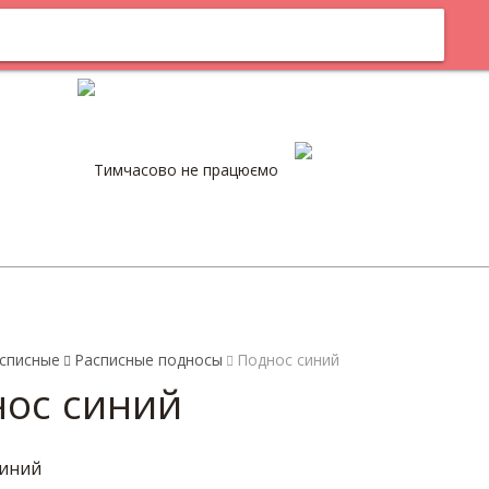
м
Оплата
Тимчасово не працюємо
0
списные
Расписные подносы
Поднос синий
ос синий