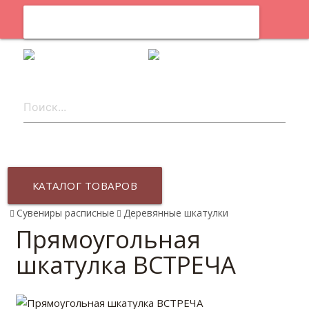
0
ru
КАТАЛОГ ТОВАРОВ
Сувениры расписные
Деревянные шкатулки
Прямоугольная
шкатулка ВСТРЕЧА