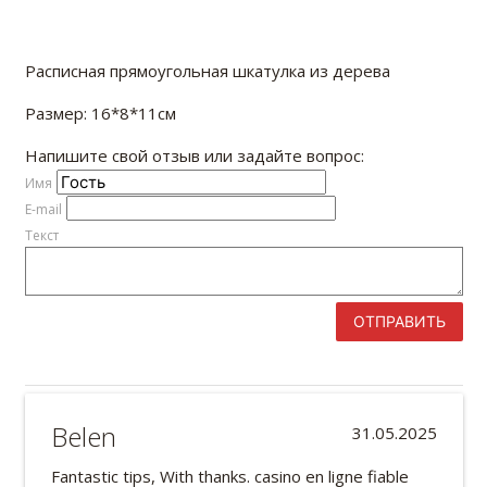
Расписная прямоугольная шкатулка из дерева
Размер: 16*8*11см
Напишите свой отзыв или задайте вопрос:
Имя
E-mail
Текст
ОТПРАВИТЬ
Belen
31.05.2025
Fantastic tips, With thanks. casino en ligne fiable