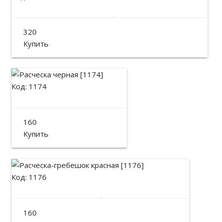
Расческа с голубыми мальвами
320
Длина: 22см
Купить
Код: 1174
Расческа черная
160
Длина: 19см
Купить
Код: 1176
Расческа-гребешок красная
160
Длина: 19см