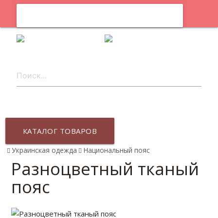
0
ru
КАТАЛОГ ТОВАРОВ
Украинская одежда
Национальный пояс
Разноцветный тканый
пояс