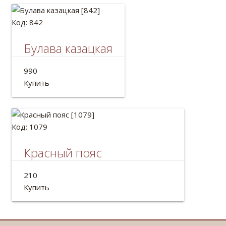
Код: 842
Булава казацкая
Булава деревянная
990
Длина:50см
Купить
Код: 1079
Красный пояс
Украинский тканый пояс под вышиванку.
210
Длина: 2м
Купить