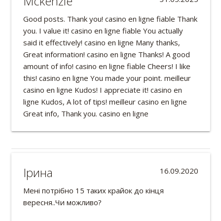
Mckenzie
Good posts. Thank you! casino en ligne fiable Thank
you. I value it! casino en ligne fiable You actually
said it effectively! casino en ligne Many thanks,
Great information! casino en ligne Thanks! A good
amount of info! casino en ligne fiable Cheers! I like
this! casino en ligne You made your point. meilleur
casino en ligne Kudos! I appreciate it! casino en
ligne Kudos, A lot of tips! meilleur casino en ligne
Great info, Thank you. casino en ligne
Ірина
16.09.2020
Мені потрібно 15 таких крайок до кінця
вересня..Чи можливо?