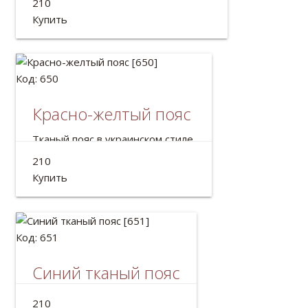
210
Длина: 2м
Купить
Код: 650
Красно-желтый пояс
Тканый пояс в украинском стиле.
210
Длина: 2м
Купить
Код: 651
Синий тканый пояс
Украинский пояс крайка.
210