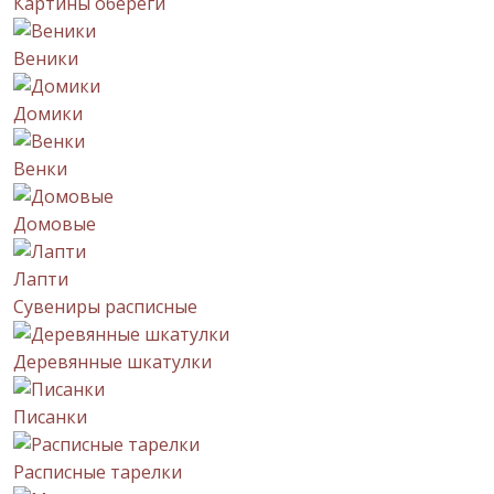
Картины обереги
Веники
Домики
Венки
Домовые
Лапти
Сувениры расписные
Деревянные шкатулки
Писанки
Расписные тарелки