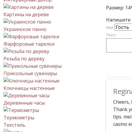
Размер: 14
Картины на дереве
Напишите с
Имя
Украинское панно
Текст
Фарфоровые тарелки
Резьба по дереву
Прикольные сувениры
Ключницы настенные
Regin
Cheers, 
Деревянные часы
Thank yo
tips. me
Термометры
casino e
Текстиль