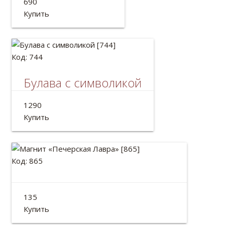
690
Длина: 2м
Купить
Код: 744
Булава с символикой
Булава деревянная
1290
Длина:50см
Купить
Код: 865
Магнит «Печерская Лавра»
135
Размер: 8*8см
Купить