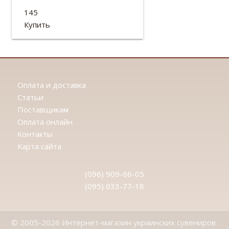
Тарелка «Кумовья»
145
Диаметр: 13см
Купить
Оплата и доставка
Статьи
Поставщикам
Оплата онлайн
Контакты
Карта сайта
(096) 909-66-05
(095) 033-77-18
© 2005-2026 Интернет-магазин украинских сувениров