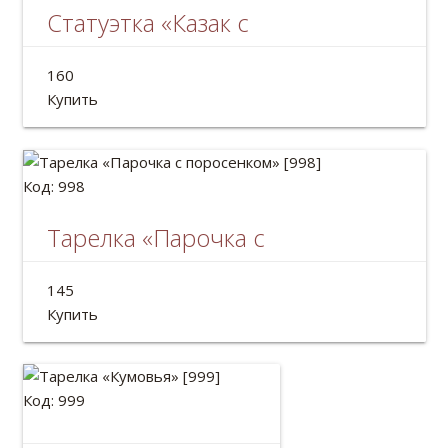
Статуэтка «Казак с
подсолнухом»
160
Высота: 13см
Купить
Код: 998
Тарелка «Парочка с
поросенком»
145
Диаметр: 13см
Купить
Код: 999