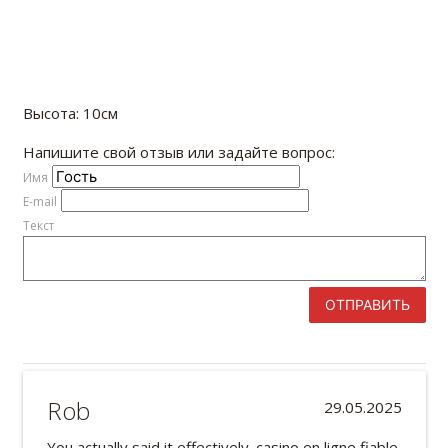
Высота: 10см
Напишите свой отзыв или задайте вопрос:
Имя
E-mail
Текст
ОТПРАВИТЬ
Rob
29.05.2025
You actually said it effectively. casino en ligne fiable