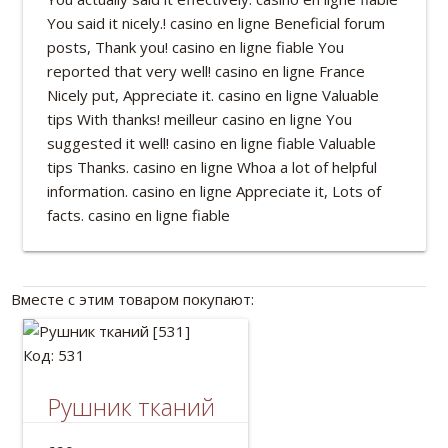
You said it nicely.! casino en ligne Beneficial forum
posts, Thank you! casino en ligne fiable You
reported that very well! casino en ligne France
Nicely put, Appreciate it. casino en ligne Valuable
tips With thanks! meilleur casino en ligne You
suggested it well! casino en ligne fiable Valuable
tips Thanks. casino en ligne Whoa a lot of helpful
information. casino en ligne Appreciate it, Lots of
facts. casino en ligne fiable
Вместе с этим товаром покупают:
Код: 531
Рушник тканий
Рушник тканый льняной