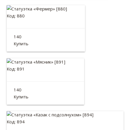
Код: 880
Статуэтка «Фермер»
140
Высота: 10см
Купить
Код: 891
Статуэтка «Мясник»
140
Высота: 10см
Купить
Код: 894