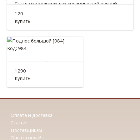
Статуэтка колокольчик керамический ручной
работы.
120
Высота: 13см
Купить
Код: 984
Поднос большой
1290
Размер: 39*26см
Купить
Оплата и доставка
Статьи
Поставщикам
Оплата онлайн