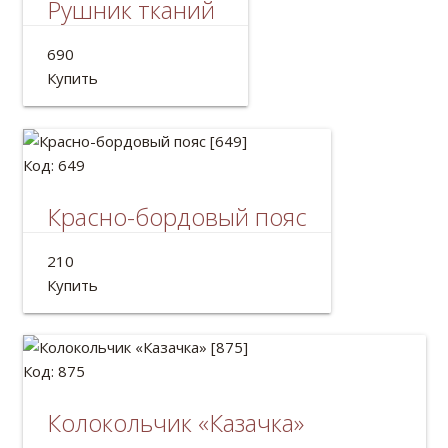
Рушник тканий
Рушник тканый льняной
690
Длина: 2м
Купить
Код: 649
Красно-бордовый пояс
Украинский пояс крайка.
210
Длина: 2м
Купить
Код: 875
Колокольчик «Казачка»