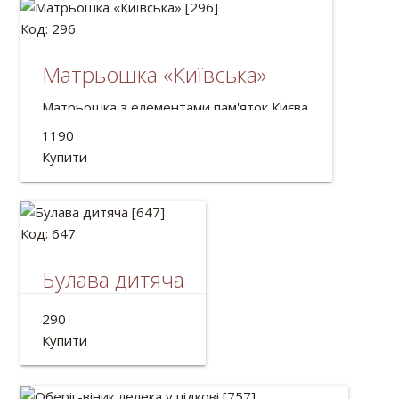
Код: 296
Матрьошка «Київська»
Матрьошка з елементами пам'яток Києва.
Кількість: 5шт. 1
1190
Висота: 17см
Купити
Код: 647
Булава дитяча
Дерев'яна булава
290
Довжина:33см
Купити