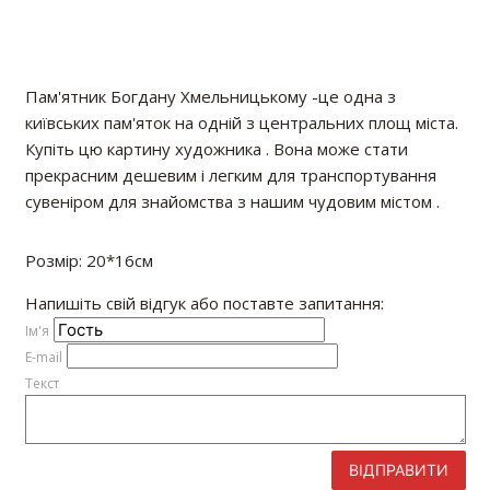
Пам'ятник Богдану Хмельницькому -це одна з
київських пам'яток на одній з центральних площ міста.
Купіть цю картину художника . Вона може стати
прекрасним дешевим і легким для транспортування
сувеніром для знайомства з нашим чудовим містом .
Розмір: 20*16см
Напишіть свій відгук або поставте запитання:
Iм'я
E-mail
Текст
ВІДПРАВИТИ