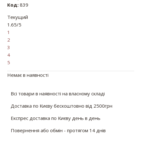
Код:
839
Текущий
1.65/5
1
2
3
4
5
Немає в наявності
Всі товари в наявності на власному складі
Доставка по Києву бескоштовно від 2500грн
Експрес доставка по Києву день в день
Повернення або обмін - протягом 14 днів