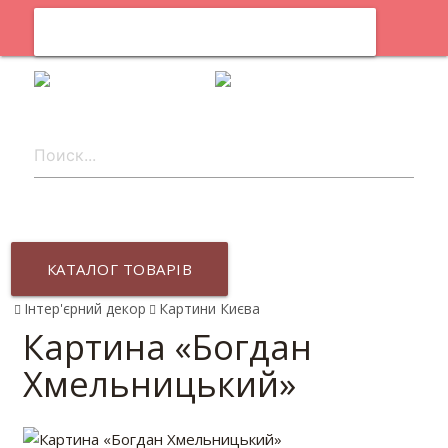
0
uk
КАТАЛОГ ТОВАРІВ
Інтер'єрний декор
Картини Києва
Картина «Богдан
Хмельницький»