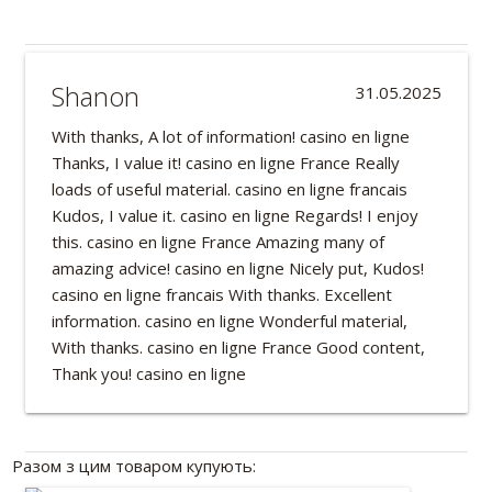
Shanon
31.05.2025
With thanks, A lot of information! casino en ligne
Thanks, I value it! casino en ligne France Really
loads of useful material. casino en ligne francais
Kudos, I value it. casino en ligne Regards! I enjoy
this. casino en ligne France Amazing many of
amazing advice! casino en ligne Nicely put, Kudos!
casino en ligne francais With thanks. Excellent
information. casino en ligne Wonderful material,
With thanks. casino en ligne France Good content,
Thank you! casino en ligne
Разом з цим товаром купують: