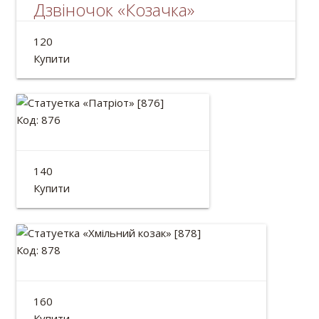
Дзвіночок «Козачка»
Статуетка дзвіночок керамічний ручної роботи.
120
Висота: 13см
Купити
Код: 876
Статуетка «Патріот»
140
Висота: 10см
Купити
Код: 878
Статуетка «Хмільний козак»
160
Висота: 13см
Купити