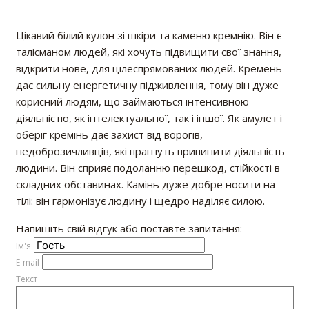
Цікавий білий кулон зі шкіри та каменю кремнію. Він є
талісманом людей, які хочуть підвищити свої знання,
відкрити нове, для цілеспрямованих людей. Кремень
дає сильну енергетичну підживлення, тому він дуже
корисний людям, що займаються інтенсивною
діяльністю, як інтелектуальної, так і іншої. Як амулет і
оберіг кремінь дає захист від ворогів,
недоброзичливців, які прагнуть припинити діяльність
людини. Він сприяє подоланню перешкод, стійкості в
складних обставинах. Камінь дуже добре носити на
тілі: він гармонізує людину і щедро наділяє силою.
Напишіть свій відгук або поставте запитання:
Iм'я
E-mail
Текст