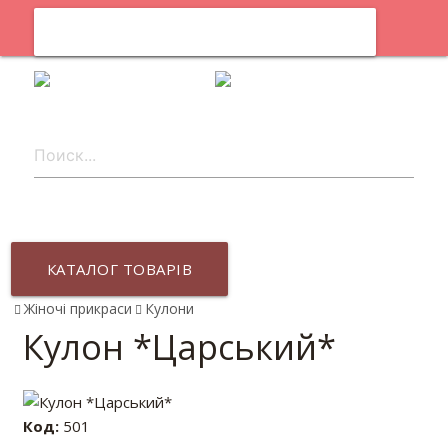
0
uk
КАТАЛОГ ТОВАРІВ
Жіночі прикраси
Кулони
Кулон *Царський*
Код:
501