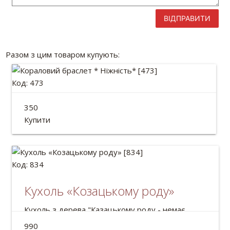
ВІДПРАВИТИ
Разом з цим товаром купують:
Код: 473
Кораловий браслет * Ніжність*
350
Купити
Код: 834
Кухоль «Козацькому роду»
Кухоль з дерева "Казацькому роду - немає
переводу"
990