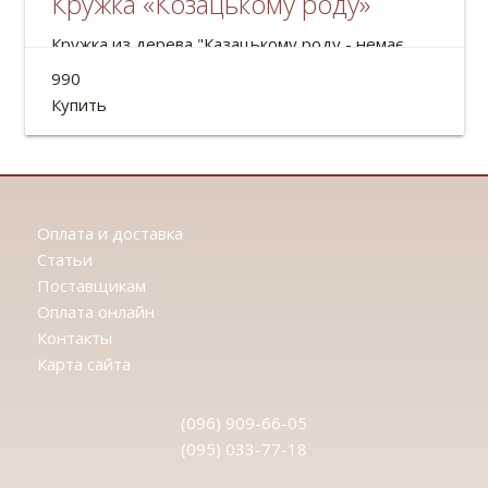
Кружка «Козацькому роду»
Кружка из дерева "Казацькому роду - немає
переводу"
990
Объем: 500мл
Купить
Оплата и доставка
Статьи
Поставщикам
Оплата онлайн
Контакты
Карта сайта
(096) 909-66-05
(095) 033-77-18