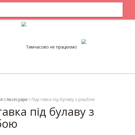
кам
Оплата
Тимчасово не працюємо
0
оя
Аксесуари
Підставка під булаву з різьбою
тавка під булаву з
бою