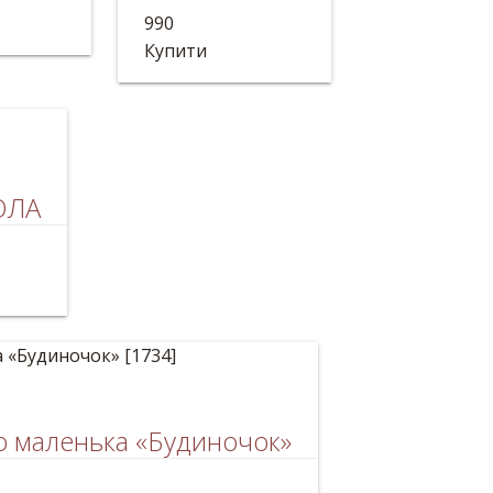
Дерев'яна Булава
990
Довжина:48 см
Купити
КОЛА
о маленька «Будиночок»
 роботи.