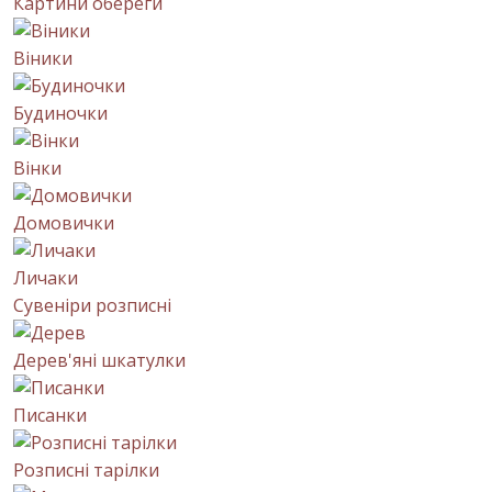
Картини обереги
Віники
Будиночки
Вінки
Домовички
Личаки
Сувеніри розписні
Дерев'яні шкатулки
Писанки
Розписні тарілки