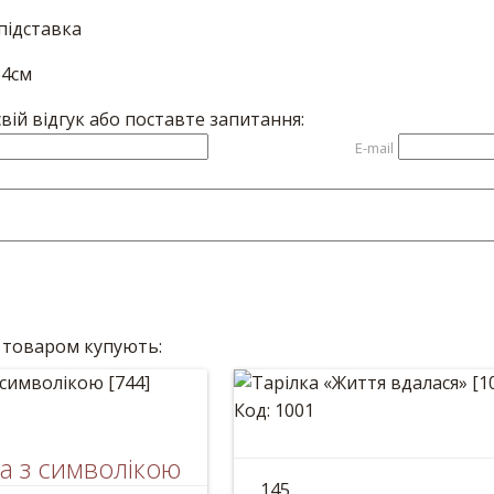
підставка
54см
вій відгук або поставте запитання:
E-mail
 товаром купують:
Код: 1001
а з символікою
Тарілка «Життя вд
145