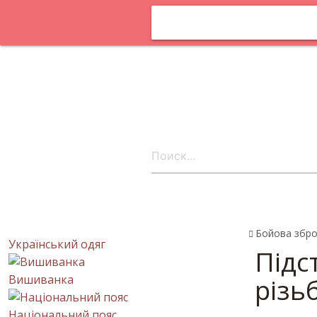
Оплата та
доставка
Статтi
Постачальни
онлайн
Контакти
uk
Бойова збр
Український одяг
Підс
Вишиванка
різь
Національний пояс