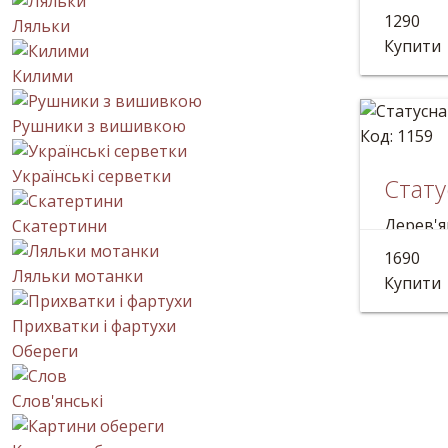
Дерев'я
1290
Ляльки
Довжин
Купити
Килими
Рушники з вишивкою
Код: 1159
Українські серветки
Стату
Дерев'я
Скатертини
Довжин
1690
Ляльки мотанки
Купити
Прихватки і фартухи
Обереги
Слов'янські