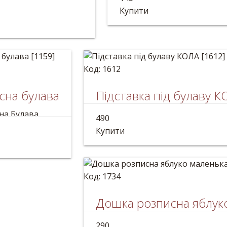
на Булава
Діаметр: 13см
Купити
а:50см
Код: 1612
сна булава
Підставка під булаву 
на Булава
Підставка дерев'яна під булаву
490
а:59см
Довжина:50см
Купити
Код: 1734
Дошка розписна яблук
Розписна Дошка обробна ручної
290