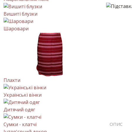
Вишиті блузки
Шаровари
Плахти
Українські вінки
Дитячий одяг
Сумки - клатчі
ОПИС
Інтер'єрний декор