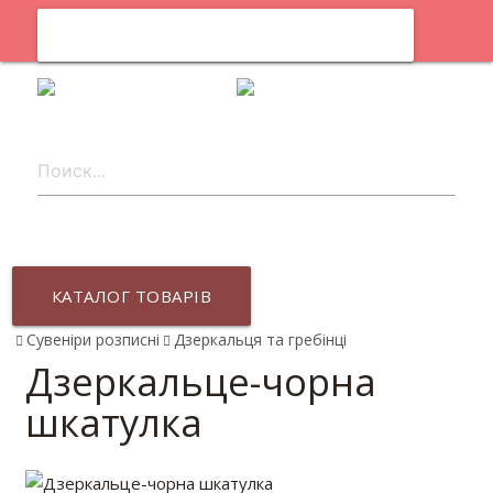
0
uk
КАТАЛОГ ТОВАРІВ
Сувеніри розписні
Дзеркальця та гребінці
Дзеркальце-чорна
шкатулка