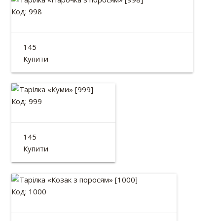
Код: 998
Тарілка «Парочка з поросям»
145
Діаметр: 13см
Купити
Код: 999
Тарілка «Куми»
145
Діаметр: 13см
Купити
Код: 1000
Тарілка «Козак з поросям»