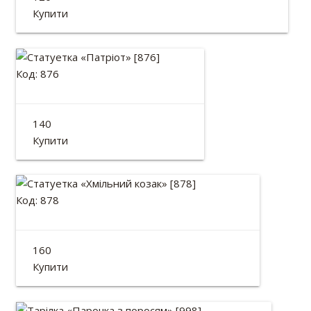
Висота: 13см
Купити
Код: 876
Статуетка «Патріот»
140
Висота: 10см
Купити
Код: 878
Статуетка «Хмільний козак»
160
Висота: 13см
Купити