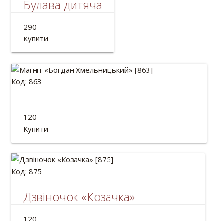
Булава дитяча
Дерев'яна булава
290
Довжина:33см
Купити
Код: 863
Магніт «Богдан Хмельницький»
120
Діаметр: 82 мм
Купити
Код: 875
Дзвіночок «Козачка»
Статуетка дзвіночок керамічний ручної роботи.
120