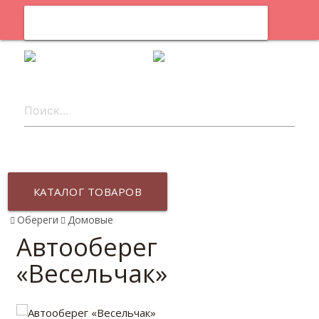
0
ru
КАТАЛОГ ТОВАРОВ
Обереги
Домовые
Автооберег
«Весельчак»